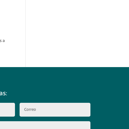
s a
as: